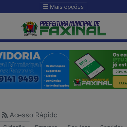
Ir para o conteudo
Ir para o fim do conteudo
Mais opções
Acesso Rápido