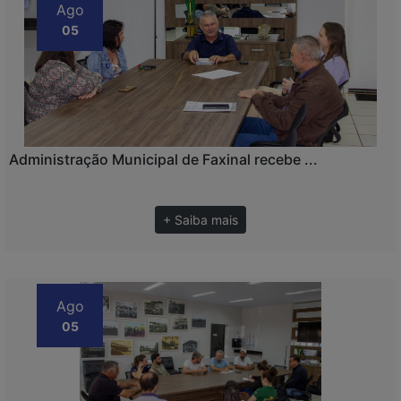
Ago
05
Administração Municipal de Faxinal recebe ...
+ Saiba mais
Ago
05