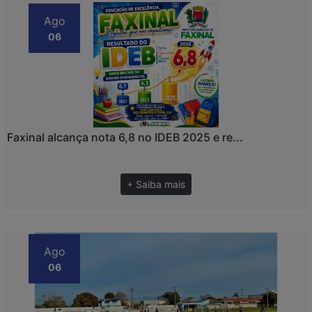
Ago
06
Faxinal alcança nota 6,8 no IDEB 2025 e re...
+ Saiba mais
Ago
06