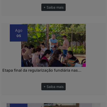
+ Saiba mais
Ago
05
Etapa final da regularização fundiária nas...
+ Saiba mais