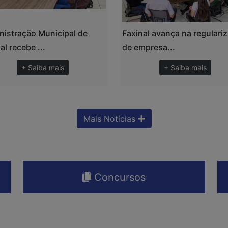
nistração Municipal de
Faxinal avança na regulari
al recebe ...
de empresa...
+ Saiba mais
+ Saiba mais
Mais Notícias
Concursos