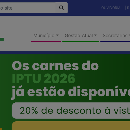
OUVIDORIA
| 
Município
Gestão Atual
Secretarias