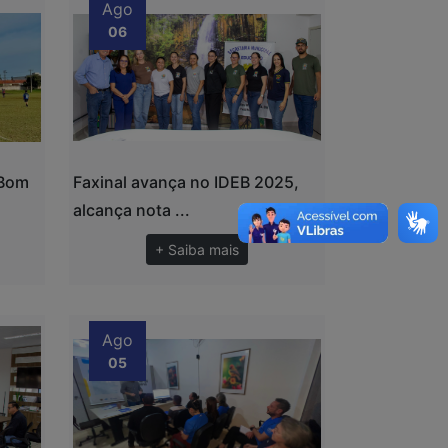
Ago
06
 Bom
Faxinal avança no IDEB 2025,
alcança nota ...
+ Saiba mais
Ago
05