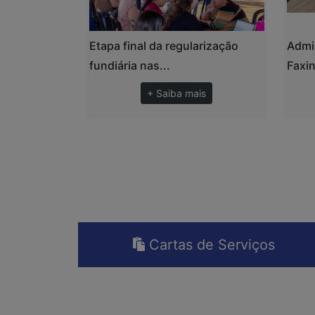
Etapa final da regularização
Admi
fundiária nas...
Faxin
+ Saiba mais
Cartas de Serviços