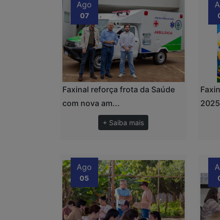
Ago
A
07
Faxinal reforça frota da Saúde
Faxin
com nova am...
2025 
+ Saiba mais
Ago
A
05