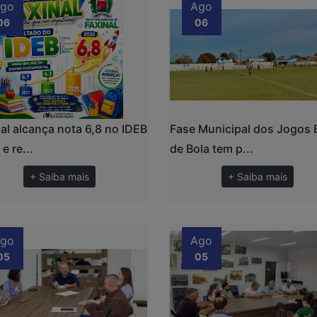
go
Ago
06
06
al alcança nota 6,8 no IDEB
Fase Municipal dos Jogos
e re...
de Bola tem p...
+ Saiba mais
+ Saiba mais
go
Ago
05
05