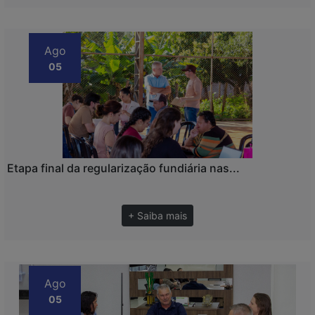
Ago
05
Etapa final da regularização fundiária nas...
+ Saiba mais
Ago
05