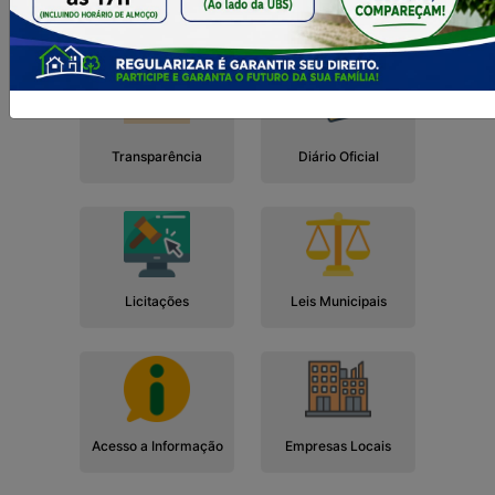
Cidadão
Empresa
Serviços
Servidor
Transparência
Diário Oficial
Licitações
Leis Municipais
Acesso a Informação
Empresas Locais