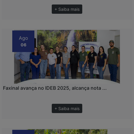
+ Saiba mais
Ago
06
Faxinal avança no IDEB 2025, alcança nota ...
+ Saiba mais