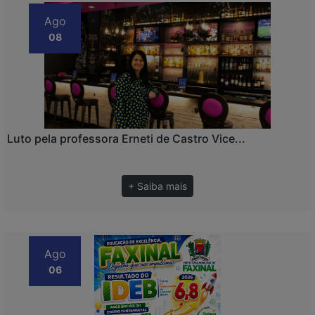
Ago
08
Luto pela professora Erneti de Castro Vice...
+ Saiba mais
Ago
06