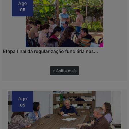
Ago
05
Etapa final da regularização fundiária nas...
+ Saiba mais
Ago
05