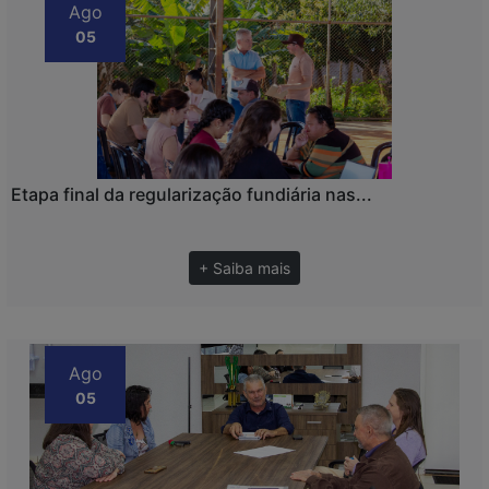
Ago
05
Etapa final da regularização fundiária nas...
+ Saiba mais
Ago
05