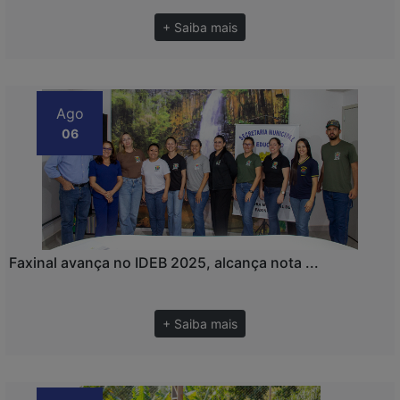
+ Saiba mais
Ago
06
Faxinal avança no IDEB 2025, alcança nota ...
+ Saiba mais