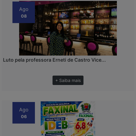
Ago
08
Luto pela professora Erneti de Castro Vice...
+ Saiba mais
Ago
06