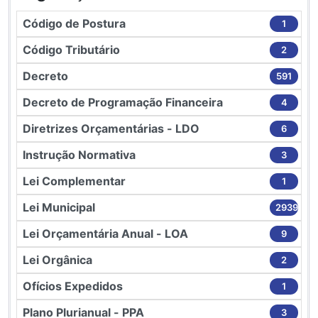
Código de Postura
1
Código Tributário
2
Decreto
591
Decreto de Programação Financeira
4
Diretrizes Orçamentárias - LDO
6
Instrução Normativa
3
Lei Complementar
1
Lei Municipal
2939
Lei Orçamentária Anual - LOA
9
Lei Orgânica
2
Ofícios Expedidos
1
Plano Plurianual - PPA
3