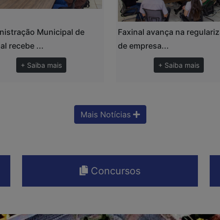
nistração Municipal de
Faxinal avança na regulari
al recebe ...
de empresa...
+ Saiba mais
+ Saiba mais
Mais Notícias
Concursos