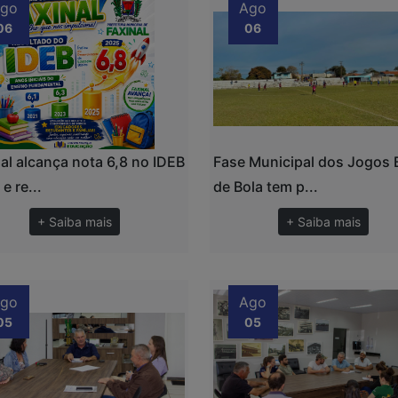
go
Ago
06
06
al alcança nota 6,8 no IDEB
Fase Municipal dos Jogos
e re...
de Bola tem p...
+ Saiba mais
+ Saiba mais
go
Ago
05
05