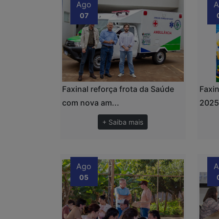
Ago
A
07
Faxinal reforça frota da Saúde
Faxin
com nova am...
2025 
+ Saiba mais
Ago
A
05