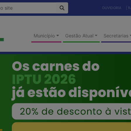
OUVIDORIA
| 
Município
Gestão Atual
Secretarias