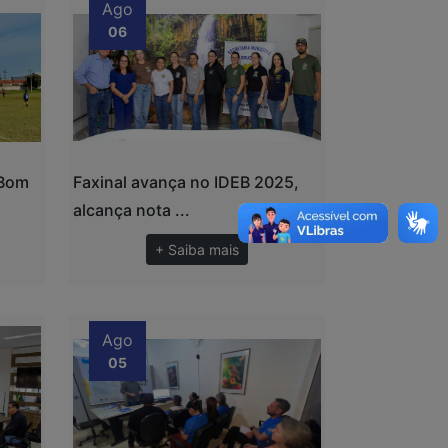
Ago
06
 Bom
Faxinal avança no IDEB 2025,
alcança nota ...
+ Saiba mais
Ago
05